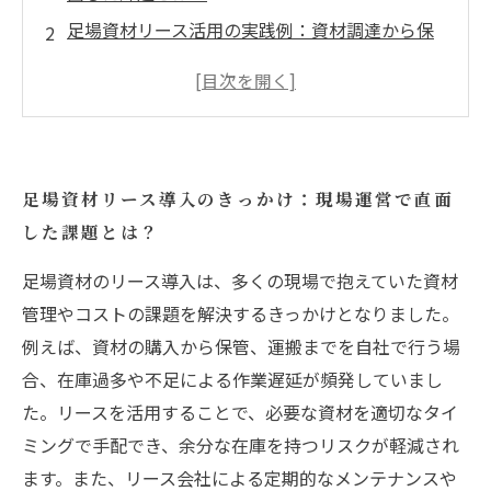
足場資材リース活用の実践例：資材調達から保
管までの効率化ストーリー
現場で実感！足場資材リースがもたらす安全性
と作業効率の向上
維持管理の負担軽減！メンテナンス手間を減ら
足場資材リース導入のきっかけ：現場運営で直面
したリース活用法
した課題とは？
足場資材リースによる現場運営の未来展望：さ
らなる効率化を目指して
足場資材のリース導入は、多くの現場で抱えていた資材
足場資材リース利用の具体的なメリットとは？
管理やコストの課題を解決するきっかけとなりました。
コスト削減から安全性強化まで
例えば、資材の購入から保管、運搬までを自社で行う場
合、在庫過多や不足による作業遅延が頻発していまし
初心者もわかる足場資材リースの活用ポイント
た。リースを活用することで、必要な資材を適切なタイ
と現場への効果まとめ
ミングで手配でき、余分な在庫を持つリスクが軽減され
ます。また、リース会社による定期的なメンテナンスや