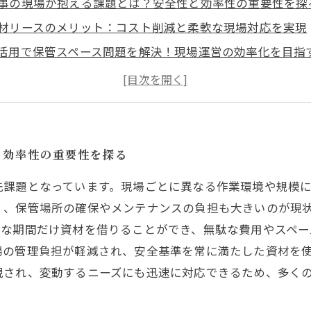
事の現場が抱える課題とは？安全性と効率性の重要性を探
材リースのメリット：コスト削減と柔軟な現場対応を実現
活用で保管スペース問題を解決！現場運営の効率化を目指
術とリースサービスの融合が変える足場工事の未来
介：足場資材リースで安全性と生産性が飛躍的に向上した
材のリースを始める前に押さえておくべきポイントとは？
ーズに応える足場資材リースの活用法まとめと今後の展望
と効率性の重要性を探る
先課題となっています。現場ごとに異なる作業環境や規模
く、保管場所の確保やメンテナンスの負担も大きいのが現
要な期間だけ資材を借りることができ、無駄な費用やスペー
場の管理負担が軽減され、安全基準を常に満たした資材を
現され、変動するニーズにも迅速に対応できるため、多く