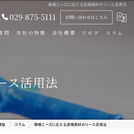
現場ニーズに応える足場資材のリース活用法
029-875-5111
お問い合わせはこちら
質問
当社の特徴
会社概要
ブログ
コラム
足場解体工事
足場組立工事
ース活用法
プラント工事
リース
外装塗装
建設
コラム
現場ニーズに応える足場資材のリース活用法