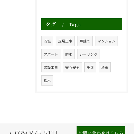
タグ
Tags
茨城
足場工事
戸建て
マンション
アパート
防水
シーリング
架設工事
安心安全
千葉
埼玉
栃木
029-875-5111
お問い合わせはこちら