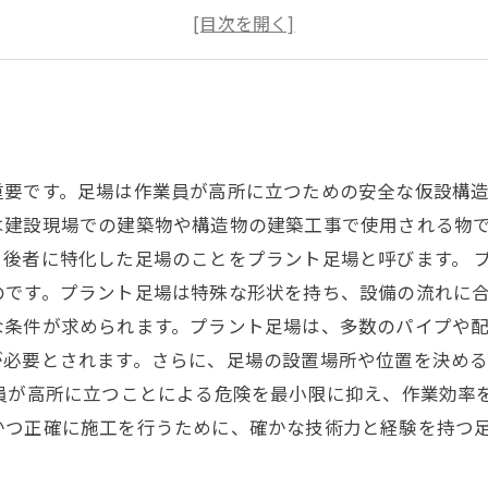
足場の安全管理について知っておくべきこととは？
足場解体時の注意点とは？
重要です。足場は作業員が高所に立つための安全な仮設構
は建設現場での建築物や構造物の建築工事で使用される物
後者に特化した足場のことをプラント足場と呼びます。 
のです。プラント足場は特殊な形状を持ち、設備の流れに
な条件が求められます。プラント足場は、多数のパイプや
が必要とされます。さらに、足場の設置場所や位置を決め
員が高所に立つことによる危険を最小限に抑え、作業効率
かつ正確に施工を行うために、確かな技術力と経験を持つ