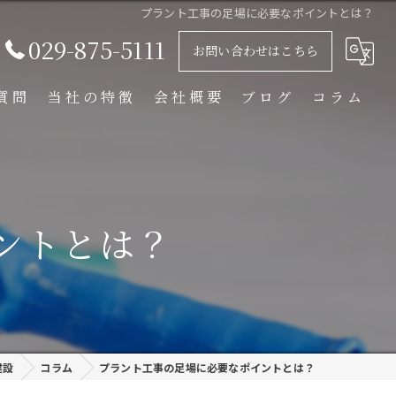
プラント工事の足場に必要なポイントとは？
029-875-5111
お問い合わせはこちら
質問
当社の特徴
会社概要
ブログ
コラム
足場解体工事
足場組立工事
ントとは？
プラント工事
リース
外装塗装
建設
コラム
プラント工事の足場に必要なポイントとは？