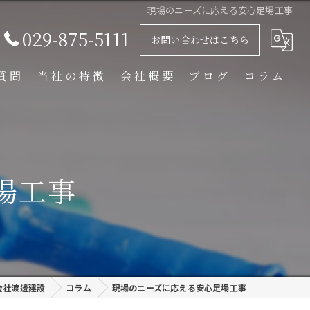
現場のニーズに応える安心足場工事
029-875-5111
お問い合わせはこちら
質問
当社の特徴
会社概要
ブログ
コラム
足場解体工事
足場組立工事
場工事
プラント工事
リース
外装塗装
会社渡邊建設
コラム
現場のニーズに応える安心足場工事