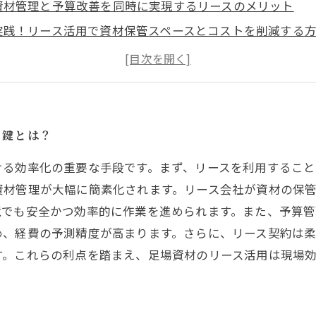
資材管理と予算改善を同時に実現するリースのメリット
実践！リース活用で資材保管スペースとコストを削減する
リース活用で足場工事現場をスムーズに運営する秘訣とは
足場工事の効率と安全を守るリース利用の注意点まとめ
まとめ：足場資材リース活用で現場効率が飛躍的に向上す
の鍵とは？
ける効率化の重要な手段です。まず、リースを利用するこ
資材管理が大幅に簡素化されます。リース会社が資材の保
境でも安全かつ効率的に作業を進められます。また、予算
め、経費の予測精度が高まります。さらに、リース契約は
す。これらの利点を踏まえ、足場資材のリース活用は現場