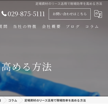
足場資材のリース活用で現場効率を高める方法
029-875-5111
お問い合わせはこちら
質問
当社の特徴
会社概要
ブログ
コラム
足場解体工事
足場組立工事
を高める方法
プラント工事
リース
外装塗装
設
コラム
足場資材のリース活用で現場効率を高める方法