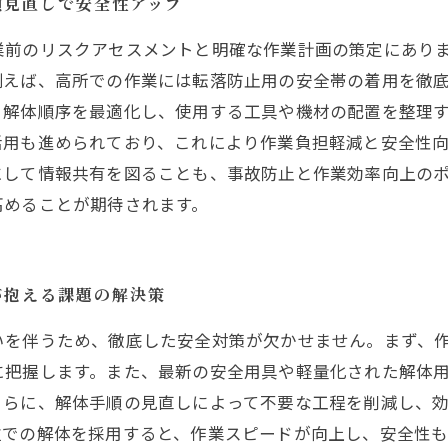
順見直しで安全性アップ
業前のリスクアセスメントと明確な作業計画の策定にあり
例えば、高所での作業には転落防止用の安全帯の着用を徹
。解体順序を最適化し、使用する工具や機材の配置を整理
活用も進められており、これにより作業負担軽減と安全性
にして情報共有を図ることも、事故防止と作業効率向上の
高めることが期待されます。
が抱える課題の解決策
いを伴うため、徹底した安全対策が欠かせません。まず、作
に把握します。また、最新の安全用具や軽量化された解体
さらに、解体手順の見直しによって不要な工程を削減し、
位での解体を採用すると、作業スピードが向上し、安全性