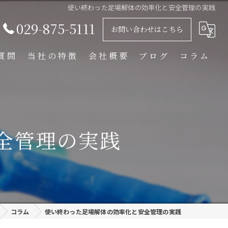
使い終わった足場解体の効率化と安全管理の実践
029-875-5111
お問い合わせはこちら
質問
当社の特徴
会社概要
ブログ
コラム
足場解体工事
足場組立工事
全管理の実践
プラント工事
リース
外装塗装
コラム
使い終わった足場解体の効率化と安全管理の実践