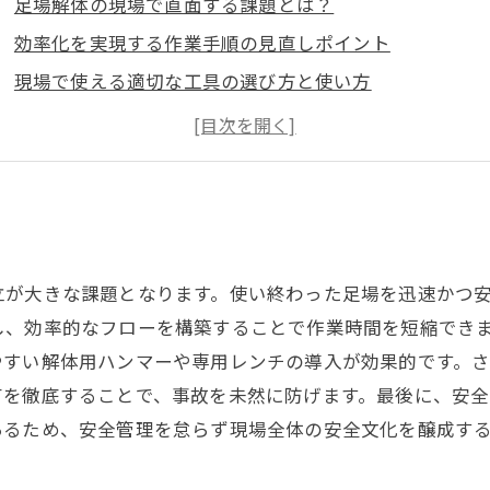
足場解体の現場で直面する課題とは？
効率化を実現する作業手順の見直しポイント
現場で使える適切な工具の選び方と使い方
チームコミュニケーションで安全管理を強化する方法
安全装備の徹底で事故を未然に防ぐ実践法
効率化と安全管理の両立で現場が劇的に変わる！
まとめ：足場解体の効率化と安全管理で現場の未来を創
立が大きな課題となります。使い終わった足場を迅速かつ
し、効率的なフローを構築することで作業時間を短縮でき
やすい解体用ハンマーや専用レンチの導入が効果的です。
有を徹底することで、事故を未然に防げます。最後に、安
あるため、安全管理を怠らず現場全体の安全文化を醸成す