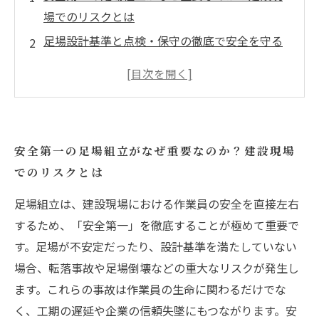
場でのリスクとは
足場設計基準と点検・保守の徹底で安全を守る
実践方法
作業員の安全教育がもたらす現場の変化と効果
的な教育法
リスク管理の現場対応術：事故防止に向けた具
安全第一の足場組立がなぜ重要なのか？建設現場
体的手順
でのリスクとは
安全な足場組立現場を実現するための総まとめ
と今後の課題
足場組立は、建設現場における作業員の安全を直接左右
初心者でもわかる足場組立の基本と安全を守る
するため、「安全第一」を徹底することが極めて重要で
ポイント7選
す。足場が不安定だったり、設計基準を満たしていない
場合、転落事故や足場倒壊などの重大なリスクが発生し
足場工事現場で絶対に守るべき安全対策とは？
ます。これらの事故は作業員の生命に関わるだけでな
実践すべきチェックリスト
く、工期の遅延や企業の信頼失墜にもつながります。安