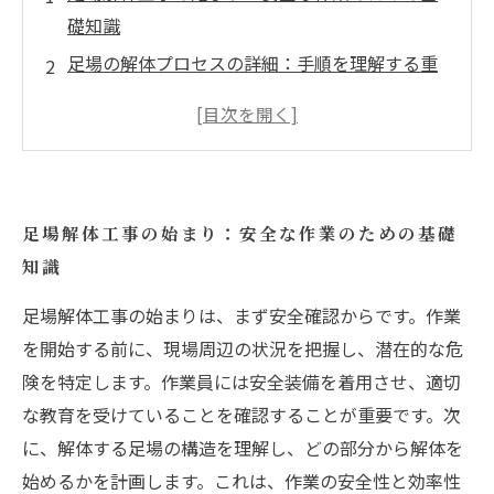
礎知識
足場の解体プロセスの詳細：手順を理解する重
要性
リスク管理の必要性：解体作業に潜む危険と
は？
労働者の安全を第一に：解体工事における注意
足場解体工事の始まり：安全な作業のための基礎
点
知識
周辺環境への配慮：トラブルを防ぐために
効率的な解体作業の実現：手順とポイントのま
足場解体工事の始まりは、まず安全確認からです。作業
とめ
を開始する前に、現場周辺の状況を把握し、潜在的な危
険を特定します。作業員には安全装備を着用させ、適切
足場解体工事の未来：安全性を高める取り組み
な教育を受けていることを確認することが重要です。次
の重要性
に、解体する足場の構造を理解し、どの部分から解体を
始めるかを計画します。これは、作業の安全性と効率性