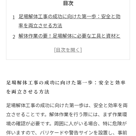
目次
足場解体工事の成功に向けた第一歩：安全と効
率を両立させる方法
解体作業の要！足場解体に必要な工具と資材と
は？
周囲の安全を確保するための、足場解体の注意
点
計画的な作業スケジュールの作成で解体工事を
足場解体工事の成功に向けた第一歩：安全と効率
スムーズに
を両立させる方法
経験豊富な専門家に学ぶ！足場解体工事の実践
的アドバイス
足場解体工事の成功に向けた第一歩は、安全と効率を両
工期短縮とコスト削減を実現する足場解体工事
立させることです。解体作業を行う際には、まず作業環
の秘訣
境の確認が必要です。周囲に人がいる場合、特に危険が
伴いますので、バリケードや警告サインを設置し、事前
安全で効率的な足場解体工事の未来とは？