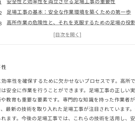
安全性と効率性を両立させる足場工事の重要性
足場工事の基本：安全な作業環境を築くための第一歩
高所作業の危険性と、それを克服するための足場の役
施工の効率性を向上させるための足場工事の新技術
足場工事の成功事例から学ぶ安全管理のポイント
未来の足場工事：進化する技術と安全基準の変化
安全で効率的な施工を実現する足場工事の総まとめ
要性
と効率性を確保するために欠かせないプロセスです。高所
者は安全に作業を行うことができます。足場工事の正しい
術や教育も重要な要素です。専門的な知識を持った作業者
は、最新の技術を取り入れた足場工事が注目されています
られます。今後の足場工事では、これらの技術を活用し、