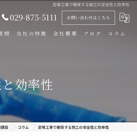
足場工事で確保する施工の安全性と効率性
029-875-5111
お問い合わせはこちら
質問
当社の特徴
会社概要
ブログ
コラム
足場解体工事
足場組立工事
性と効率性
プラント工事
リース
外装塗装
邊建設
コラム
足場工事で確保する施工の安全性と効率性