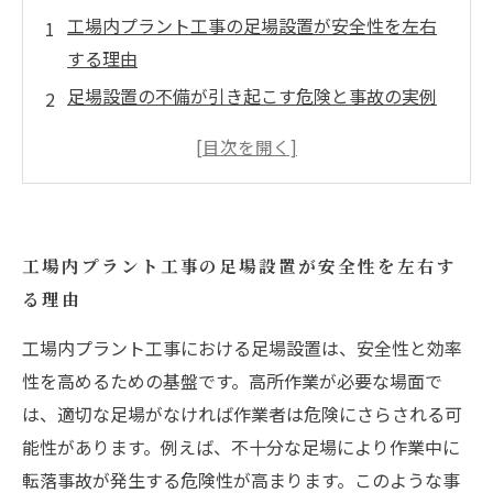
工場内プラント工事の足場設置が安全性を左右
する理由
足場設置の不備が引き起こす危険と事故の実例
工場の効率を高める足場設置のベストプラクテ
ィス
専門家が語る、効果的な足場設置のポイント
足場設置を通じて得られる安全な作業環境の重
工場内プラント工事の足場設置が安全性を左右す
要性
る理由
未来の工場内プラント工事に求められる足場技
術の進化
工場内プラント工事における足場設置は、安全性と効率
性を高めるための基盤です。高所作業が必要な場面で
結論：プラント工事の成功には足場設置の徹底
は、適切な足場がなければ作業者は危険にさらされる可
が鍵
能性があります。例えば、不十分な足場により作業中に
転落事故が発生する危険性が高まります。このような事