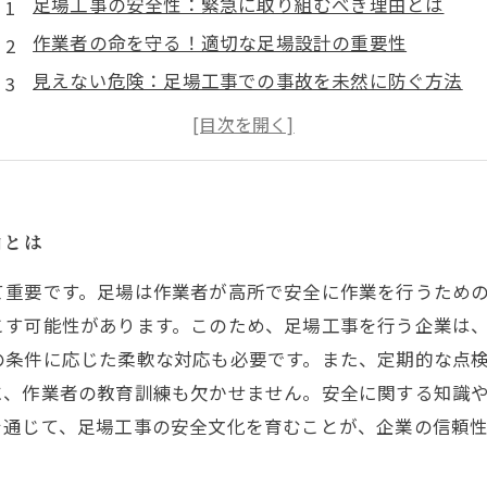
足場工事の安全性：緊急に取り組むべき理由とは
作業者の命を守る！適切な足場設計の重要性
見えない危険：足場工事での事故を未然に防ぐ方法
教育と訓練がカギ！安全意識を高めるための取り組み
定期的な点検が命を守る：足場工事の現場から学ぶ
安全文化を育む：足場工事が直面する挑戦
事故ゼロを目指して：持続可能な足場工事のために
由とは
て重要です。足場は作業者が高所で安全に作業を行うため
こす可能性があります。このため、足場工事を行う企業は
の条件に応じた柔軟な対応も必要です。また、定期的な点
に、作業者の教育訓練も欠かせません。安全に関する知識
を通じて、足場工事の安全文化を育むことが、企業の信頼