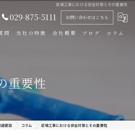
足場工事における安全対策とその重要性
029-875-5111
お問い合わせはこちら
質問
当社の特徴
会社概要
ブログ
コラム
足場解体工事
足場組立工事
の重要性
プラント工事
リース
外装塗装
渡邊建設
コラム
足場工事における安全対策とその重要性