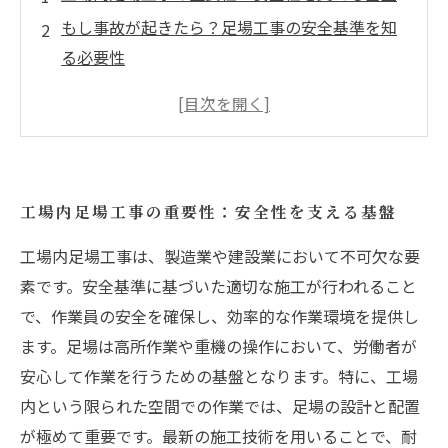
もし事故が起きたら？足場工事の安全基準を知
る必要性
最新の施工技術：安全を確保するための新しい
アプローチ
安全基準の確立：労働者の命を守るために
足場工事における資材の選定：効率をどう実現
工場内足場工事の重要性：安全性を支える基盤
するか
実際の事例で学ぶ：成功した足場工事のケース
工場内足場工事は、製造業や建設業において不可欠な要
スタディ
素です。安全基準に基づいた適切な施工が行われること
で、作業員の安全を確保し、効率的な作業環境を提供し
安全第一の未来へ：業界全体の安全性向上に向
ます。足場は高所作業や重機の操作において、労働者が
けて
安心して作業を行うための基盤となります。特に、工場
内という限られた空間での作業では、足場の設計と配置
が極めて重要です。最新の施工技術を用いることで、耐