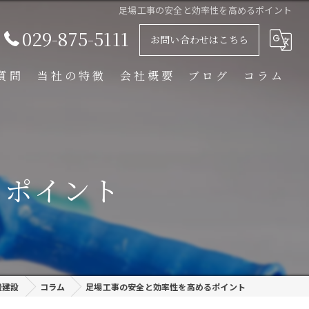
足場工事の安全と効率性を高めるポイント
029-875-5111
お問い合わせはこちら
質問
当社の特徴
会社概要
ブログ
コラム
足場解体工事
足場組立工事
るポイント
プラント工事
リース
外装塗装
邊建設
コラム
足場工事の安全と効率性を高めるポイント