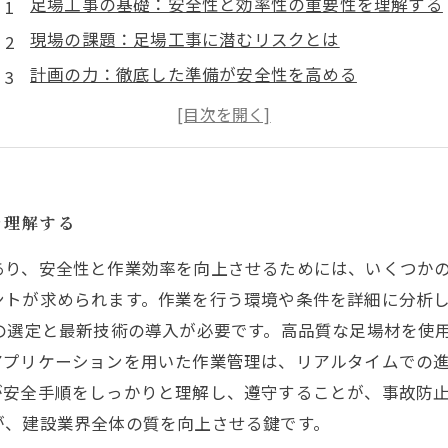
足場工事の基礎：安全性と効率性の重要性を理解する
現場の課題：足場工事に潜むリスクとは
計画の力：徹底した準備が安全性を高める
最新技術導入：効率を追求するための一手
専門家のアドバイス：足場工事の成功事例に学ぶ
安全と効率性を両立させるための実践的なポイント
を理解する
あり、安全性と作業効率を向上させるためには、いくつか
ントが求められます。作業を行う環境や条件を詳細に分析
の選定と最新技術の導入が必要です。高品質な足場材を使
プリケーションを用いた作業管理は、リアルタイムでの進
が安全手順をしっかりと理解し、遵守することが、事故防
が、建設業界全体の質を向上させる鍵です。