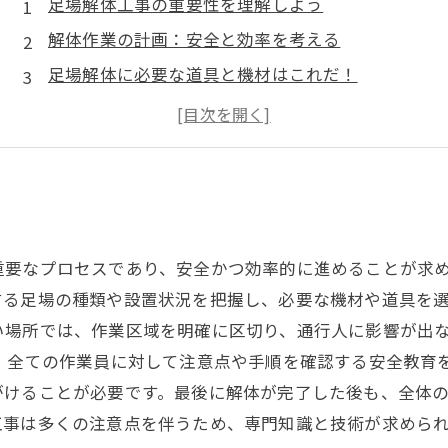
足場解体工事の重要性を理解しよう
解体作業の計画：安全と効率を考える
足場解体に必要な道具と機材はこれだ！
環境への配慮：解体作業での注意点
解体後の最終点検：安心を確認する
安全な足場解体工事のための心得
足場解体プロセスの成功に向けた総まとめ
重要なプロセスであり、安全かつ効率的に進めることが求
る足場の種類や設置状況を把握し、必要な機材や道具を選
い場所では、作業区域を明確に区切り、通行人に影響が出
、全ての作業員に対して注意点や手順を確認する安全教育
がけることが必要です。最後に解体が完了した後も、全体
工事は多くの注意点を伴うため、専門知識と技術が求めら