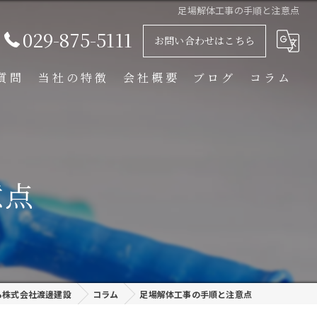
足場解体工事の手順と注意点
029-875-5111
お問い合わせはこちら
質問
当社の特徴
会社概要
ブログ
コラム
足場解体工事
足場組立工事
意点
プラント工事
リース
外装塗装
ら株式会社渡邊建設
コラム
足場解体工事の手順と注意点