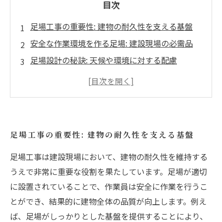
目次
足場工事の重要性: 建物の耐久性を支える基盤
安全な作業環境を作る足場: 建設現場の必需品
足場設計の秘訣: 天候や環境に対する配慮
素材の選定が耐久性を左右する: 足場工事のプロ
セス
足場の適切な設置がもたらす建物の品質向上
足場工事の未来: より安全で持続可能な施工を目
足場工事の重要性: 建物の耐久性を支える基盤
指して
足場工事は建設現場において、建物の耐久性を維持する
耐久性のある建物を実現するために: 足場工事の
うえで非常に重要な役割を果たしています。足場が適切
重要な役割
に設置されていることで、作業員は安全に作業を行うこ
とができ、結果的に建物全体の品質が向上します。例え
ば、足場がしっかりとした基盤を提供することにより、