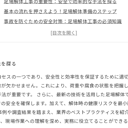
足場解体工事の重要性：安全で効率的な手法を探る
基本の流れを押さえよう！足場解体準備のステップ
事故を防ぐための安全対策：足場解体工事の必須知識
最新技術の導入：スムーズな足場解体の秘訣
専門家からのアドバイス：準備と計画がカギとなる
実際の事例から学ぶ：成功した足場解体工事のポイント
未来への道筋：効率化を進めるためのベストプラクティ
法を探る
ロセスの一つであり、安全性と効率性を保証するために適
検が欠かせません。これにより、荷重や腐食の状態を把握
手法が重要です。 さらに、最新の技術を活用した足場解体
者の安全を確保します。加えて、解体時の健康リスクを最
の事例や調査結果を踏まえ、業界のベストプラクティスを紹
り、現場作業への理解を深め、実務に役立てることができる