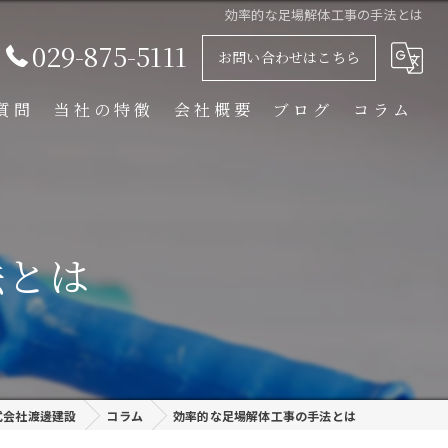
効率的な足場解体工事の手法とは
029-875-5111
お問い合わせはこちら
質問
当社の特徴
会社概要
ブログ
コラム
足場解体工事
足場組立工事
法とは
プラント工事
リース
外装塗装
式会社渡邊建設
コラム
効率的な足場解体工事の手法とは