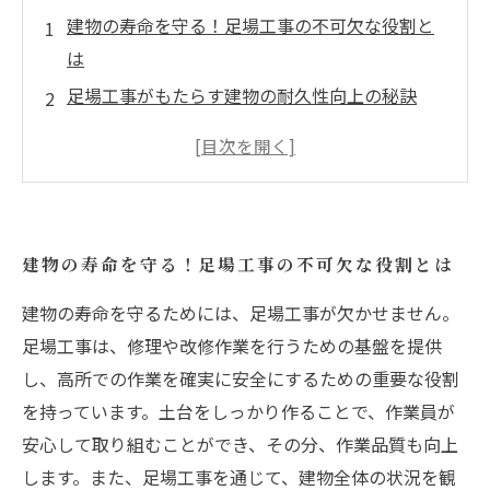
建物の寿命を守る！足場工事の不可欠な役割と
は
足場工事がもたらす建物の耐久性向上の秘訣
安全な高所作業と建物保全のための足場工事の
重要性
早期発見がカギ！定期的な点検と足場工事の関
係
建物の寿命を守る！足場工事の不可欠な役割とは
メンテナンスの基盤を支える足場工事の実態
足場工事で延びる建物の寿命、実施ポイントを
建物の寿命を守るためには、足場工事が欠かせません。
解説
足場工事は、修理や改修作業を行うための基盤を提供
し、高所での作業を確実に安全にするための重要な役割
あなたの建物も守れる！足場工事の重要性まと
を持っています。土台をしっかり作ることで、作業員が
め
安心して取り組むことができ、その分、作業品質も向上
します。また、足場工事を通じて、建物全体の状況を観