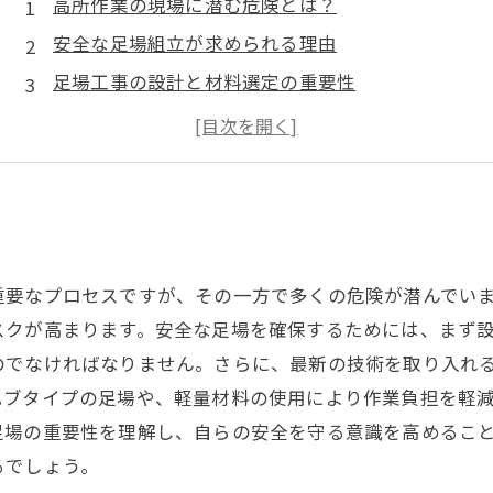
高所作業の現場に潜む危険とは？
安全な足場組立が求められる理由
足場工事の設計と材料選定の重要性
施工時の注意ポイントとベストプラクティス
新技術が変える足場組立の未来とは
安全教育で作業者のスキルを向上させる方法
安心して高所作業を行うための足場の役割
重要なプロセスですが、その一方で多くの危険が潜んでい
スクが高まります。安全な足場を確保するためには、まず
のでなければなりません。さらに、最新の技術を取り入れ
ハブタイプの足場や、軽量材料の使用により作業負担を軽
足場の重要性を理解し、自らの安全を守る意識を高めるこ
るでしょう。