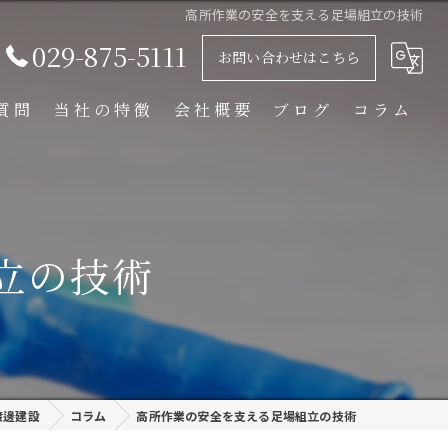
高所作業の安全を支える足場組立の技術
029-875-5111
お問い合わせはこちら
質問
当社の特徴
会社概要
ブログ
コラム
足場解体工事
足場組立工事
立の技術
プラント工事
リース
外装塗装
渡邊建設
コラム
高所作業の安全を支える足場組立の技術