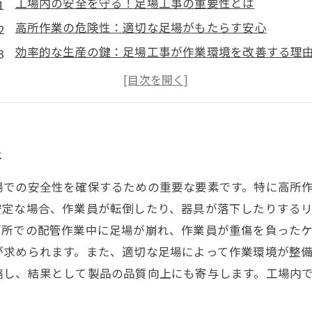
工場内の安全を守る！足場工事の重要性とは
高所作業の危険性：適切な足場がもたらす安心
効率的な生産の鍵：足場工事が作業環境を改善する理
事例紹介：足場工事の成功がもたらす安全と効率
業界の未来を支える！足場工事の重要な役割
足場工事に必要な知識：安全を第一に考える
足場工事で工場の生産性を向上！成功への道筋
は
場での安全性を確保するための重要な要素です。特に高所
安定な場合、作業員が転倒したり、器具が落下したりする
高所での配管作業中に足場が崩れ、作業員が重傷を負った
が求められます。また、適切な足場によって作業環境が整
縮し、結果として製品の品質向上にも寄与します。工場内