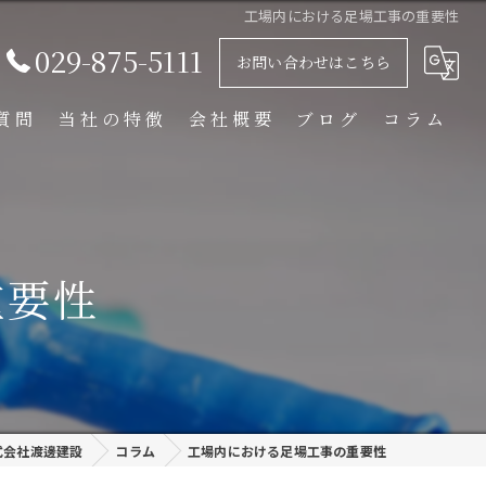
工場内における足場工事の重要性
029-875-5111
お問い合わせはこちら
質問
当社の特徴
会社概要
ブログ
コラム
足場解体工事
足場組立工事
重要性
プラント工事
リース
外装塗装
式会社渡邊建設
コラム
工場内における足場工事の重要性