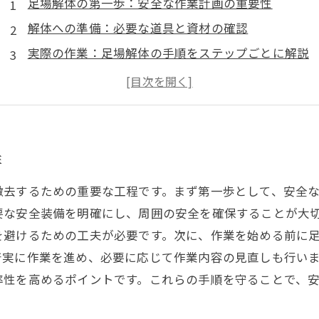
足場解体の第一歩：安全な作業計画の重要性
解体への準備：必要な道具と資材の確認
実際の作業：足場解体の手順をステップごとに解説
注意すべき危険：接触事故を防ぐためのポイント
解体作業の完了：資材の再利用と現場整理のすすめ
足場解体におけるベストプラクティスの紹介
安全な足場解体工事の未来に向けて
性
撤去するための重要な工程です。まず第一歩として、安全
要な安全装備を明確にし、周囲の安全を確保することが大
を避けるための工夫が必要です。次に、作業を始める前に
着実に作業を進め、必要に応じて作業内容の見直しも行い
率性を高めるポイントです。これらの手順を守ることで、