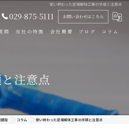
使い終わった足場解体工事の手順と注意点
029-875-5111
お問い合わせはこちら
質問
当社の特徴
会社概要
ブログ
コラム
足場解体工事
足場組立工事
順と注意点
プラント工事
リース
外装塗装
邊建設
コラム
使い終わった足場解体工事の手順と注意点