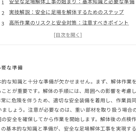
安全な足場解体工事の始まり：基本知識と必要な準備
実技解説：安全に足場を解体するためのステップ
高所作業のリスクと安全対策：注意すべきポイント
重機の取り扱い：安全な操作方法とは？
作業後のチェックリスト：何を確認するべきか
実際の事例から学ぶ：成功した安全な解体作業
安全な足場解体工事の総まとめ：今後の課題と展望
必要な準備
本的な知識と十分な準備が欠かせません。まず、解体作業
ることが重要です。解体の手順には、周囲への影響を考慮
非常に危険を伴うため、適切な安全装備を着用し、作業員
いましょう。注意が必要なのは、重い部材を取り扱う場合
囲の安全を確保してから作業を開始します。解体後の点検
らの基本的な知識と準備が、安全な足場解体工事を実現す