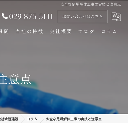
安全な足場解体工事の実技と注意点
029-875-5111
お問い合わせはこちら
質問
当社の特徴
会社概要
ブログ
コラム
足場解体工事
足場組立工事
注意点
プラント工事
リース
外装塗装
会社渡邊建設
コラム
安全な足場解体工事の実技と注意点