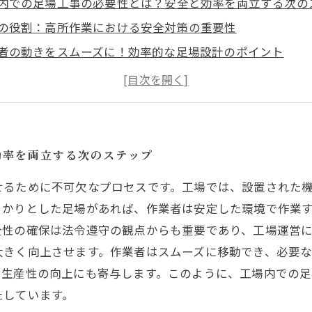
内での足場工事の必要性とは？安全と効率を両立する次の
の役割：高所作業における安全対策の重要性
者の動きをスムーズに！効率的な足場設計のポイント
工事がもたらす安全文化：事故を未然に防ぐために
改修に不可欠な足場工事：成功事例とその影響
工事の未来：新技術とその安全性への影響
とめ：工場内足場工事の重要性と今後の展望
効率を両立する次のステップ
せるために不可欠なプロセスです。工場では、設置された
っかりとした足場があれば、作業者は安定した環境で作業
全性の確保は法令遵守の観点からも重要であり、工場運営に
大きく向上させます。作業者はスムーズに移動でき、必要
、生産性の向上にも寄与します。このように、工場内での
たしています。