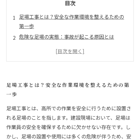
目次
足場工事とは？安全な作業環境を整えるための
第一歩
危険な足場の実態：事故が起こる原因とは
労働者の安全を守るための安全管理の重要性
実践編：足場工事における安全管理の具体的な
方法
法律を知ろう！足場工事における規制と基準
足場工事とは？安全な作業環境を整えるための第
安全管理の徹底がもたらす建設業界の信頼性向
一歩
上
足場工事とは、高所での作業を安全に行うために設置さ
未来を見据えて：安全な足場工事の実現に向け
れる足場のことを指します。建設現場において、足場は
て
作業員の安全を確保するために欠かせない存在です。し
かし、足場の設置や使用には多くの危険が伴うため、安