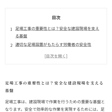
目次
足場工事の重要性とは？安全な建設現場を支え
る基盤
適切な足場設置がもたらす労働者の安全性
足場工事のメンテナンス：事故を防ぐためのポ
イント
成功事例に学ぶ：安全な足場がもたらす建物完
成度の向上
足場工事の重要性とは？安全な建設現場を支える
あなたの現場は大丈夫？足場工事の見落としポ
基盤
イント
専門家が語る足場工事の未来と安全対策
足場工事は、建設現場で作業を行うための重要な基盤と
なります。安全で効率的な作業を実現するためには、足
足場工事が築く安全性：あなたの建物を守るた