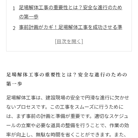
足場解体工事の重要性とは？安全な進行のため
の第一歩
事前計画がカギ！足場解体工事を成功させる準
備とは
必要な道具と手順を徹底解説！効率的な解体作
業のすすめ
作業中の安全管理のポイント！事故を未然に防
足場解体工事の重要性とは？安全な進行のための
ぐために
第一歩
周囲への配慮を忘れずに！安全な解体工事の実
現
足場解体工事は、建設現場の安全で円滑な進行に欠かせ
スムーズな足場解体工事を実現するためのまと
ないプロセスです。この工事をスムーズに行うために
め
は、まず事前の計画と準備が重要です。適切なスケジュ
ールの立案や必要な道具の整備を行うことで、作業の効
安全で効率的な解体工事の実践法を再確認しよ
率が向上し、無駄な時間を省くことができます。また、
う