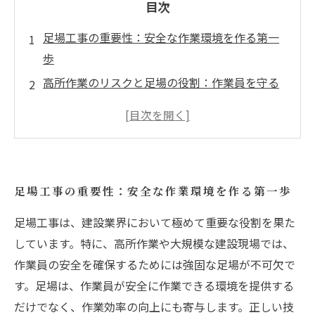
目次
足場工事の重要性：安全な作業環境を作る第一
歩
高所作業のリスクと足場の役割：作業員を守る
ための必須アイテム
足場の施工技術：安全基準を超えた作業効率の
向上
地域の建設業発展に寄与する足場工事の役割
足場工事の重要性：安全な作業環境を作る第一歩
足場工事の成功事例：安全性と効率性を両立さ
せた現場
足場工事は、建設業界において極めて重要な役割を果た
足場工事の未来：技術革新がもたらす新たな可
しています。特に、高所作業や大規模な建設現場では、
能性
作業員の安全を確保するためには強固な足場が不可欠で
す。足場は、作業員が安全に作業できる環境を提供する
正しい足場選択で作業環境を改善し、安全性を
だけでなく、作業効率の向上にも寄与します。正しい技
向上させる方法