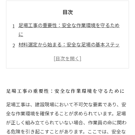
目次
足場工事の重要性：安全な作業環境を守るため
に
材料選定から始まる：安全な足場の基本ステッ
プ
組み立ての注意事項：安全第一を実現するため
のポイント
チェックリストの活用法：見落としを防ぐため
足場工事の重要性：安全な作業環境を守るために
の知恵
専門的なテクニックを学ぶ：効率的な足場組立
足場工事は、建設現場において不可欠な要素であり、安
への道
全な作業環境を確保することが求められています。足場
足場工事を成功に導くための実践ガイド
が正しく組み立てられていない場合、作業員の命に関わ
る危険を引き起こすことがあります。ここでは、安全な
全ての関係者の安全を守る：安全な足場組立の