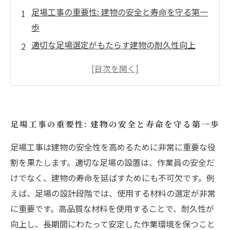
足場工事の重要性: 建物の安全と寿命を守る第一
歩
適切な足場選定がもたらす建物の耐久性向上
実践例から学ぶ! 安全な足場工事の成功事例
材料選定と技術向上: 足場工事の品質をどう確保
するか
安全管理がもたらす安心感: スムーズな工事進行
足場工事の重要性: 建物の安全と寿命を守る第一歩
への道
足場工事の未来: テクノロジーが変える業界の常
足場工事は建物の安全性を高めるために非常に重要な役
識
割を果たします。適切な足場の設置は、作業員の安全だ
けでなく、建物の寿命を延ばすためにも不可欠です。例
安全に始まり、持続可能な未来へ: 足場工事が育
えば、足場の設計段階では、使用する材料の選定が非常
む建物の長寿命
に重要です。高品質な材料を使用することで、耐久性が
向上し、長期間にわたって安定した作業環境を保つこと