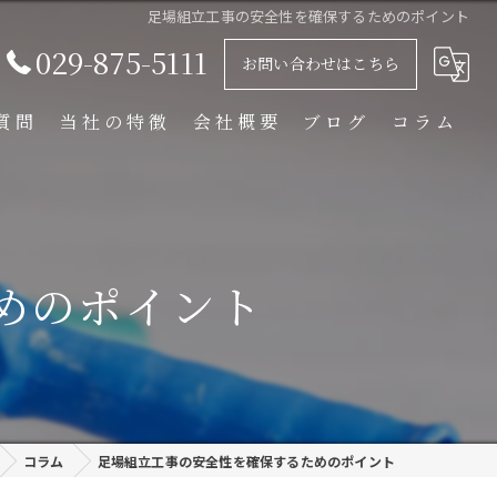
足場組立工事の安全性を確保するためのポイント
029-875-5111
お問い合わせはこちら
質問
当社の特徴
会社概要
ブログ
コラム
足場解体工事
足場組立工事
めのポイント
プラント工事
リース
外装塗装
コラム
足場組立工事の安全性を確保するためのポイント