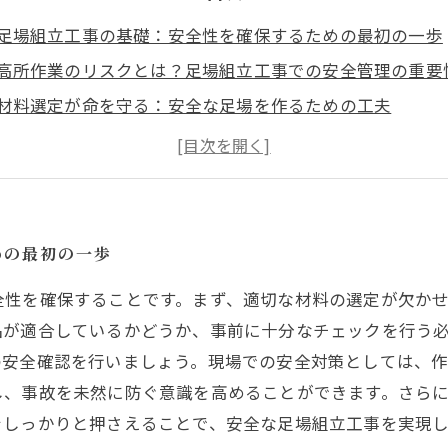
足場組立工事の基礎：安全性を確保するための最初の一歩
高所作業のリスクとは？足場組立工事での安全管理の重要
材料選定が命を守る：安全な足場を作るための工夫
成功する施工手順：足場組立工事で気をつけるべきポイン
現場の安全対策：事故を防ぐための具体的なアプローチ
実践的な知識の共有：業界の安全文化を高めるために
安全で効率的な足場工事の実現へ向けて：まとめと今後の
めの最初の一歩
全性を確保することです。まず、適切な材料の選定が欠か
品が適合しているかどうか、事前に十分なチェックを行う
の安全確認を行いましょう。現場での安全対策としては、
し、事故を未然に防ぐ意識を高めることができます。さら
をしっかりと押さえることで、安全な足場組立工事を実現