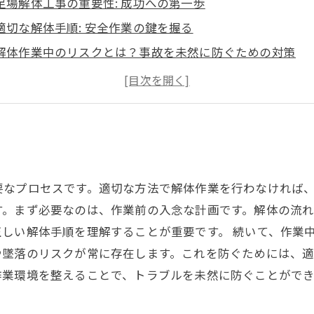
足場解体工事の重要性: 成功への第一歩
適切な解体手順: 安全作業の鍵を握る
解体作業中のリスクとは？事故を未然に防ぐための対策
法規制を理解しよう: 足場解体工事における遵守すべきポ
作業環境の整備がもたらす効果: スムーズな解体を実現
足場解体工事のすべて: 知識を活用してトラブルを防ぐ
安全な足場解体の未来: 職人と業界のために
要なプロセスです。適切な方法で解体作業を行わなければ
す。まず必要なのは、作業前の入念な計画です。解体の流
しい解体手順を理解することが重要です。 続いて、作業
や墜落のリスクが常に存在します。これを防ぐためには、
作業環境を整えることで、トラブルを未然に防ぐことがで