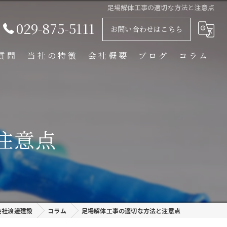
足場解体工事の適切な方法と注意点
029-875-5111
お問い合わせはこちら
質問
当社の特徴
会社概要
ブログ
コラム
足場解体工事
足場組立工事
注意点
プラント工事
リース
外装塗装
会社渡邊建設
コラム
足場解体工事の適切な方法と注意点