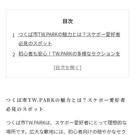
目次
つくば市TW.PARKの魅力とは？スケボー愛好者
必見のスポット
初心者も安心！TW.PARKの多様なセクションを
徹底解剖
地元スケーターと共に技術向上を目指す楽しみ
方
盛り上がりを見せるイベントと大会でスケボー
つくば市TW.PARKの魅力とは？スケボー愛好者
を楽しもう
必見のスポット
つくば市が生んだスケボー文化の魅力と広がり
初心者から上級者まで、TW.PARKでのスケボー
つくば市TW.PARKは、スケボー愛好者にとって理想的な
ライフを充実させるヒント
場所です。広大な敷地には、初心者向けの穏やかなセク