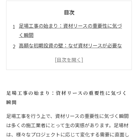
目次
足場工事の始まり：資材リースの重要性に気づ
く瞬間
高額な初期投資の壁：なぜ資材リースが必要な
のか？
多様なプロジェクトに応える資材リースの利点
とは
資材管理が変わる！リースの導入による効率化
足場工事の始まり：資材リースの重要性に気づく
時間的・経済的メリットを探る：リースの実際
瞬間
の効果
資材リースを使った成功例：実際の足場工事の
足場工事を行う上で、資材リースの重要性に気づく瞬間
現場から
は多くの施工業者にとって生の実感があります。足場材
は、様々なプロジェクトに応じて変化する需要に直面し
足場工事を効率化するための資材リースの最適