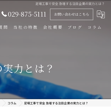
足場工事で安全 急増する注目企業の実力とは？
029-875-5111
お問い合わせはこちら
質問
当社の特徴
会社概要
ブログ
コラム
足場解体工事
足場組立工事
の実力とは？
プラント工事
リース
外装塗装
コラム
足場工事で安全 急増する注目企業の実力とは？