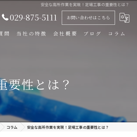
安全な高所作業を実現！足場工事の重要性とは？
029-875-5111
お問い合わせはこちら
質問
当社の特徴
会社概要
ブログ
コラム
足場解体工事
足場組立工事
重要性とは？
プラント工事
リース
外装塗装
コラム
安全な高所作業を実現！足場工事の重要性とは？