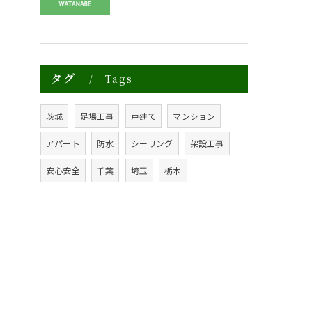
タグ
Tags
茨城
足場工事
戸建て
マンション
アパート
防水
シーリング
架設工事
安心安全
千葉
埼玉
栃木