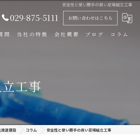
安全性と使い勝手の良い足場組立工事
029-875-5111
お問い合わせはこちら
質問
当社の特徴
会社概要
ブログ
コラム
足場解体工事
足場組立工事
組立工事
プラント工事
リース
外装塗装
社渡邊建設
コラム
安全性と使い勝手の良い足場組立工事