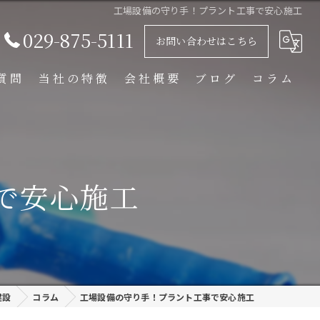
工場設備の守り手！プラント工事で安心施工
029-875-5111
お問い合わせはこちら
質問
当社の特徴
会社概要
ブログ
コラム
足場解体工事
足場組立工事
で安心施工
プラント工事
リース
外装塗装
建設
コラム
工場設備の守り手！プラント工事で安心施工