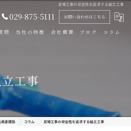
足場工事の安全性を追求する組立工事
029-875-5111
お問い合わせはこちら
質問
当社の特徴
会社概要
ブログ
コラム
足場解体工事
足場組立工事
組立工事
プラント工事
リース
外装塗装
社渡邊建設
コラム
足場工事の安全性を追求する組立工事