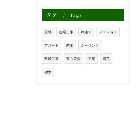
タグ
Tags
茨城
足場工事
戸建て
マンション
アパート
防水
シーリング
架設工事
安心安全
千葉
埼玉
栃木