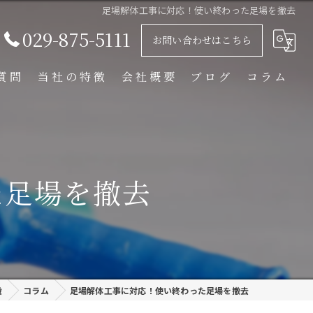
足場解体工事に対応！使い終わった足場を撤去
029-875-5111
お問い合わせはこちら
質問
当社の特徴
会社概要
ブログ
コラム
足場解体工事
足場組立工事
た足場を撤去
プラント工事
リース
外装塗装
設
コラム
足場解体工事に対応！使い終わった足場を撤去