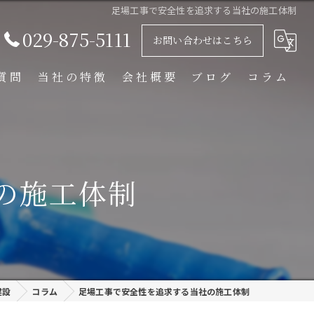
足場工事で安全性を追求する当社の施工体制
029-875-5111
お問い合わせはこちら
質問
当社の特徴
会社概要
ブログ
コラム
足場解体工事
足場組立工事
の施工体制
プラント工事
リース
外装塗装
建設
コラム
足場工事で安全性を追求する当社の施工体制