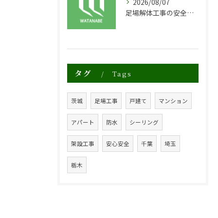
2026/08/07
足場解体工事の安全性と効率化のポイント
タグ
Tags
茨城
足場工事
戸建て
マンション
アパート
防水
シーリング
架設工事
安心安全
千葉
埼玉
栃木