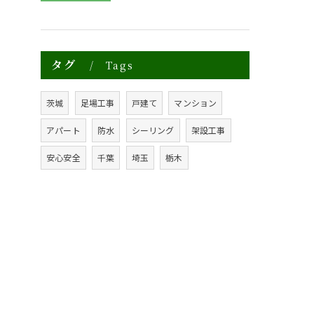
タグ
Tags
茨城
足場工事
戸建て
マンション
アパート
防水
シーリング
架設工事
安心安全
千葉
埼玉
栃木