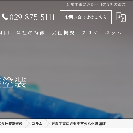
足場工事に必要不可欠な外装塗装
029-875-5111
お問い合わせはこちら
質問
当社の特徴
会社概要
ブログ
コラム
足場解体工事
足場組立工事
装塗装
プラント工事
リース
外装塗装
式会社渡邊建設
コラム
足場工事に必要不可欠な外装塗装