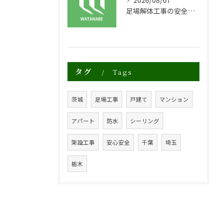
2026/08/07
足場解体工事の安全性と効率化のポイント
タグ
Tags
茨城
足場工事
戸建て
マンション
アパート
防水
シーリング
架設工事
安心安全
千葉
埼玉
栃木