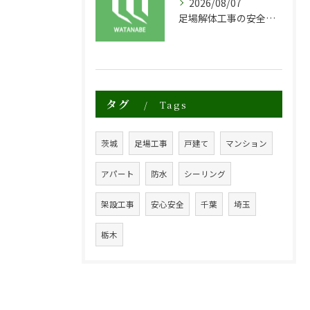
2026/08/07
足場解体工事の安全性と効率化のポイント
タグ
Tags
茨城
足場工事
戸建て
マンション
アパート
防水
シーリング
架設工事
安心安全
千葉
埼玉
栃木