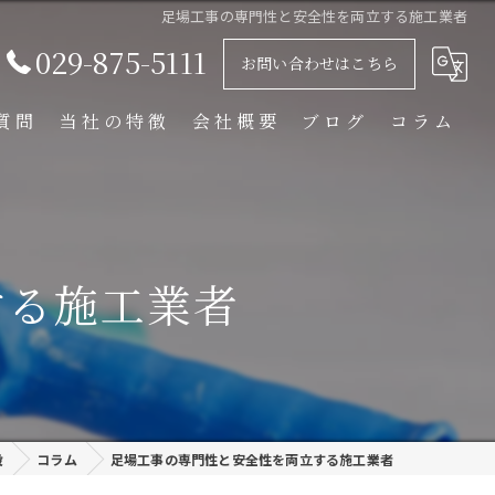
足場工事の専門性と安全性を両立する施工業者
029-875-5111
お問い合わせはこちら
質問
当社の特徴
会社概要
ブログ
コラム
足場解体工事
足場組立工事
する施工業者
プラント工事
リース
外装塗装
設
コラム
足場工事の専門性と安全性を両立する施工業者