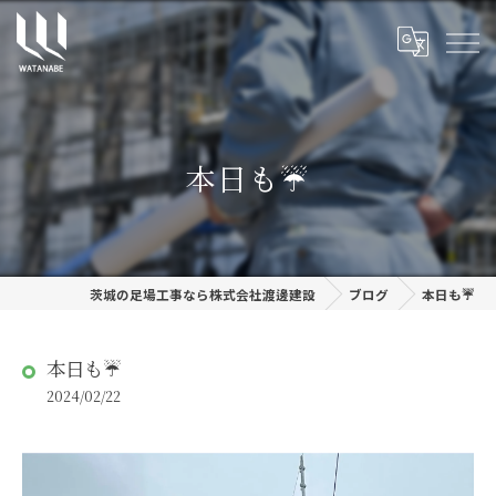
本日も☔
茨城の足場工事なら株式会社渡邊建設
ブログ
本日も☔
本日も☔
2024/02/22